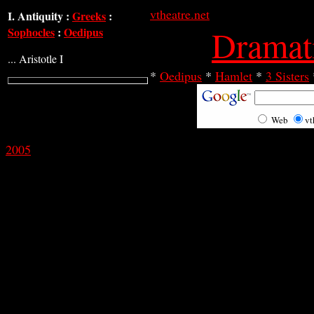
vtheatre.net
I. Antiquity :
Greeks
:
Dramati
Sophocles
:
Oedipus
... Aristotle I
*
Oedipus
*
Hamlet
*
3 Sisters
Web
vt
2005